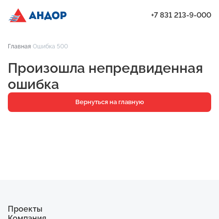
+7 831 213-9-000
ЖК «Мёд», Дом 2.1, квартира 78 | Андор
Главная
Ошибка 500
Проекты
Произошла непредвиденная
Квартиры
ошибка
Паркинг
Вернуться на главную
Кладовые
Ипотека
О компании
Ход строительства
Еще
Проекты
Компания
ЖК «Искра»