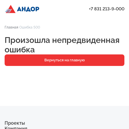
+7 831 213-9-000
ЖК «Мёд», Дом 2.1, квартира 251 | Андор
Главная
Ошибка 500
Проекты
Произошла непредвиденная
Квартиры
ошибка
Паркинг
Вернуться на главную
Кладовые
Ипотека
О компании
Ход строительства
Еще
Проекты
Компания
ЖК «Искра»