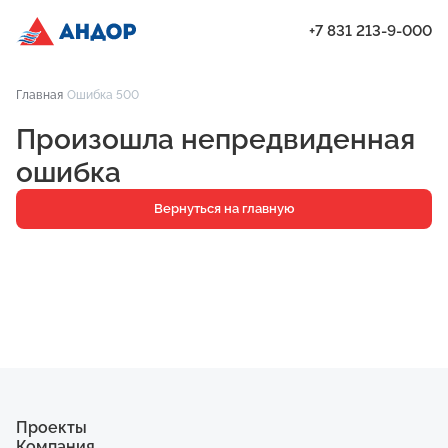
+7 831 213-9-000
ЖК «Мёд», Дом 2.1, квартира 229 | Андор
Главная
Ошибка 500
Проекты
Произошла непредвиденная
Квартиры
ошибка
Паркинг
Вернуться на главную
Кладовые
Ипотека
О компании
Ход строительства
Еще
Проекты
Компания
ЖК «Искра»