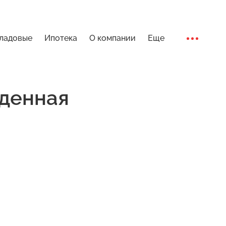
ладовые
Ипотека
О компании
Еще
Ход стро
денная