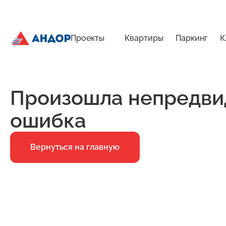
Проекты
Квартиры
Паркинг
К
ЖК «Мёд», Дом 2.1, квартира 226 | Андор
Главная
Ошибка 500
Произошла непредви
ошибка
Вернуться на главную