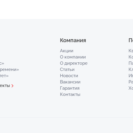
Компания
П
Акции
К
О компании
К
с»
О директоре
П
Времени»
Статьи
К
тет»
Новости
И
Вакансии
Р
екты
Гарантия
Х
Контакты