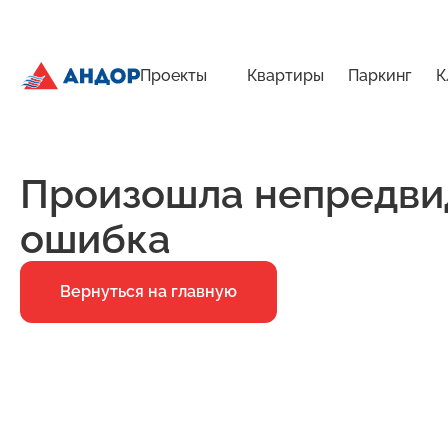
Проекты
Квартиры
Паркинг
К
ЖК «Мёд», Дом 2.1, квартира 22 | Андор
Главная
Ошибка 500
Произошла непредви
ошибка
Вернуться на главную