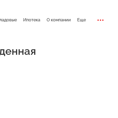
ладовые
Ипотека
О компании
Еще
Ход стро
денная