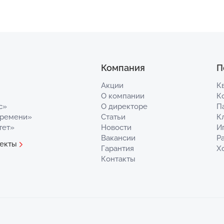
Компания
П
Акции
К
О компании
К
с»
О директоре
П
Времени»
Статьи
К
тет»
Новости
И
Вакансии
Р
екты
Гарантия
Х
Контакты