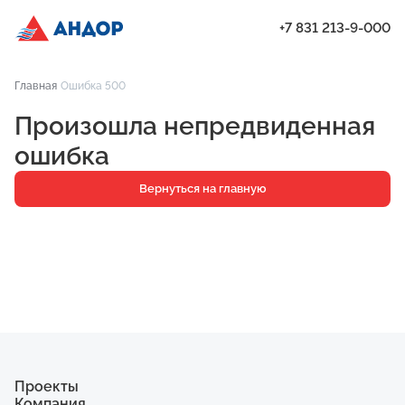
+7 831 213-9-000
ЖК «Мёд», Дом 2.1, квартира 18 | Андор
Главная
Ошибка 500
Проекты
Произошла непредвиденная
Квартиры
ошибка
Паркинг
Вернуться на главную
Кладовые
Ипотека
О компании
Ход строительства
Еще
Проекты
Компания
ЖК «Искра»