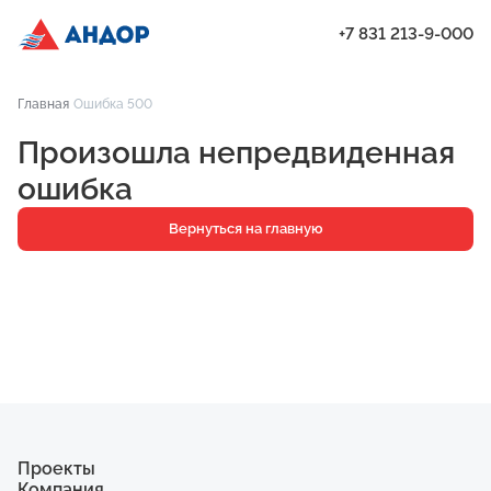
+7 831 213-9-000
ЖК «Мёд», Дом 2.1, квартира 167 | Андор
Главная
Ошибка 500
Проекты
Произошла непредвиденная
Квартиры
ошибка
Паркинг
Вернуться на главную
Кладовые
Ипотека
О компании
Ход строительства
Еще
Проекты
Компания
ЖК «Искра»