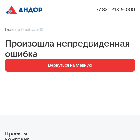
+7 831 213-9-000
ЖК «Мёд», Дом 2.1, квартира 165 | Андор
Главная
Ошибка 500
Проекты
Произошла непредвиденная
Квартиры
ошибка
Паркинг
Вернуться на главную
Кладовые
Ипотека
О компании
Ход строительства
Еще
Проекты
Компания
ЖК «Искра»