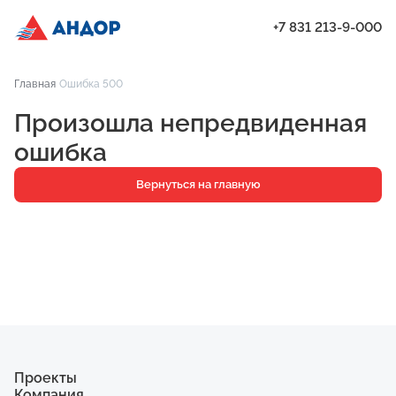
+7 831 213-9-000
ЖК «Мёд», Дом 2.1, квартира 143 | Андор
Главная
Ошибка 500
Проекты
Произошла непредвиденная
Квартиры
ошибка
Паркинг
Вернуться на главную
Кладовые
Ипотека
О компании
Ход строительства
Еще
Проекты
Компания
ЖК «Искра»