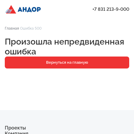
+7 831 213-9-000
ЖК «Мёд», Дом 2.1, квартира 106 | Андор
Главная
Ошибка 500
Проекты
Произошла непредвиденная
Квартиры
ошибка
Паркинг
Вернуться на главную
Кладовые
Ипотека
О компании
Ход строительства
Еще
Проекты
Компания
ЖК «Искра»