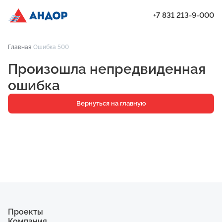
+7 831 213-9-000
ЖК «Москва Град» | Андор
Главная
Ошибка 500
Проекты
Произошла непредвиденная
Квартиры
ошибка
Паркинг
Вернуться на главную
Кладовые
Ипотека
О компании
Ход строительства
Еще
Проекты
Компания
ЖК «Искра»