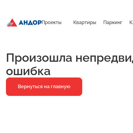
Проекты
Квартиры
Паркинг
К
ЖК «Импульс», Дом 1, квартира 88 | Андор
Главная
Ошибка 500
Произошла непредви
ошибка
Вернуться на главную