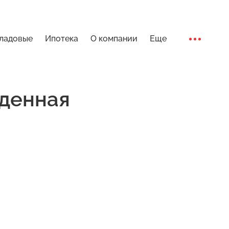
ладовые
Ипотека
О компании
Еще
Ход стро
денная