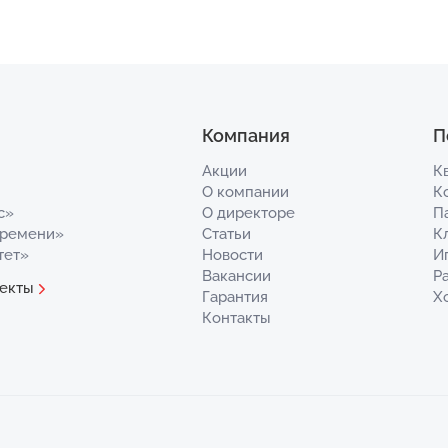
Компания
П
Акции
К
О компании
К
с»
О директоре
П
Времени»
Статьи
К
тет»
Новости
И
Вакансии
Р
екты
Гарантия
Х
Контакты