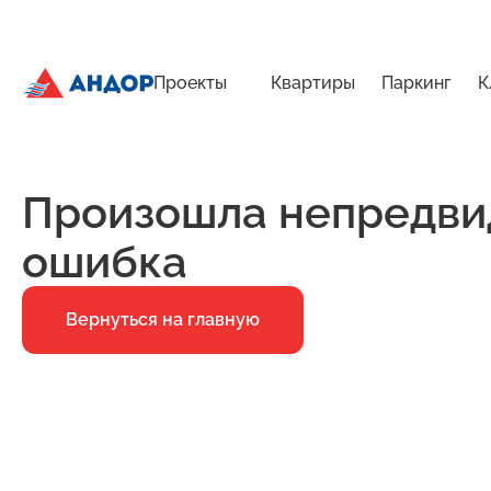
Проекты
Квартиры
Паркинг
К
ЖК «Импульс», Дом 1, квартира 43 | Андор
Главная
Ошибка 500
Произошла непредви
ошибка
Вернуться на главную