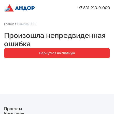
+7 831 213-9-000
ЖК «Город Времени», Дом 23, квартира 78 | Андор
Главная
Ошибка 500
Проекты
Произошла непредвиденная
Квартиры
ошибка
Паркинг
Вернуться на главную
Кладовые
Ипотека
О компании
Ход строительства
Еще
Проекты
Компания
ЖК «Искра»