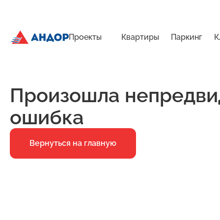
Проекты
Квартиры
Паркинг
К
ЖК «Город Времени», Дом 23, квартира 66 | Андор
Главная
Ошибка 500
Произошла непредви
ошибка
Вернуться на главную