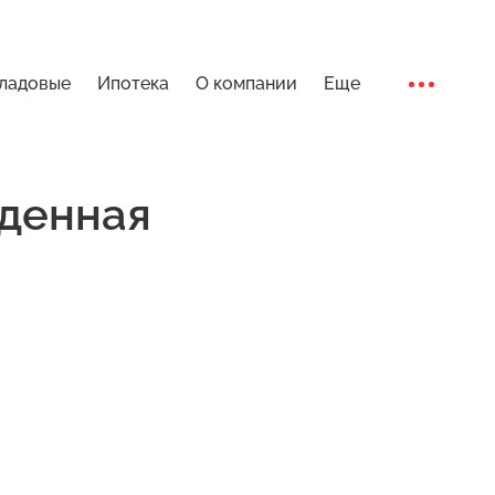
ладовые
Ипотека
О компании
Еще
Ход стро
денная