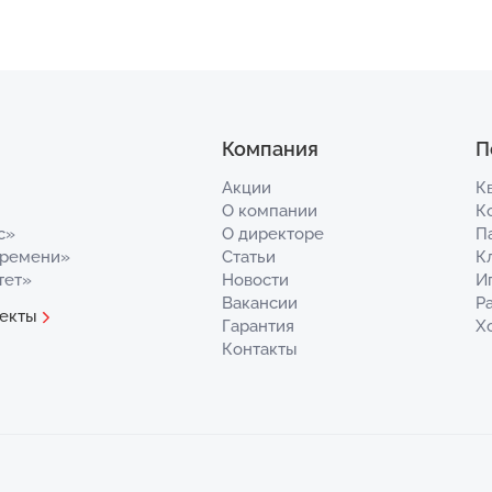
Компания
П
Акции
К
О компании
К
с»
О директоре
П
Времени»
Статьи
К
тет»
Новости
И
Вакансии
Р
екты
Гарантия
Х
Контакты