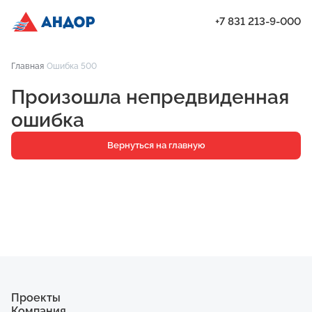
+7 831 213-9-000
ЖК «Город Времени», Дом 23, квартира 65 | Андор
Главная
Ошибка 500
Проекты
Произошла непредвиденная
Квартиры
ошибка
Паркинг
Вернуться на главную
Кладовые
Ипотека
О компании
Ход строительства
Еще
Проекты
Компания
ЖК «Искра»