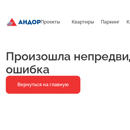
Проекты
Квартиры
Паркинг
К
ЖК «Город Времени», Дом 23, квартира 6 | Андор
Главная
Ошибка 500
Произошла непредви
ошибка
Вернуться на главную