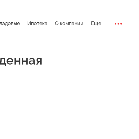
ладовые
Ипотека
О компании
Еще
Ход стро
денная