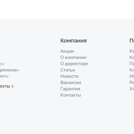
Компания
П
Акции
К
О компании
К
с»
О директоре
П
Времени»
Статьи
К
тет»
Новости
И
Вакансии
Р
екты
Гарантия
Х
Контакты