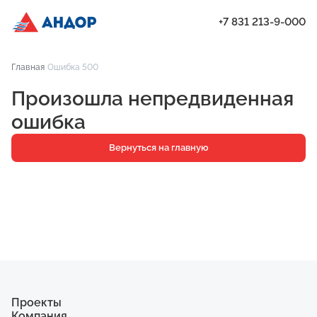
+7 831 213-9-000
ЖК «Город Времени», Дом 23, квартира 40 | Андор
Главная
Ошибка 500
Проекты
Произошла непредвиденная
Квартиры
ошибка
Паркинг
Вернуться на главную
Кладовые
Ипотека
О компании
Ход строительства
Еще
Проекты
Компания
ЖК «Искра»