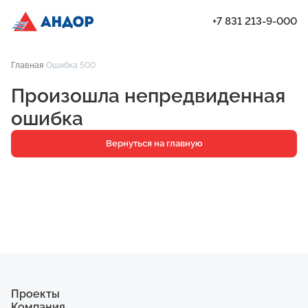
+7 831 213-9-000
ЖК «Город Времени», Дом 23, квартира 15 | Андор
Главная
Ошибка 500
Проекты
Произошла непредвиденная
Квартиры
ошибка
Паркинг
Вернуться на главную
Кладовые
Ипотека
О компании
Ход строительства
Еще
Проекты
Компания
ЖК «Искра»