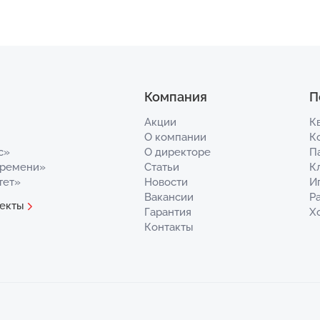
Компания
П
Акции
К
О компании
К
с»
О директоре
П
Времени»
Статьи
К
тет»
Новости
И
Вакансии
Р
екты
Гарантия
Х
Контакты