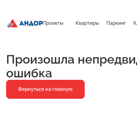
Проекты
Квартиры
Паркинг
К
ЖК «Город Времени», Дом 22, квартира 9 | Андор
Главная
Ошибка 500
Произошла непредви
ошибка
Вернуться на главную