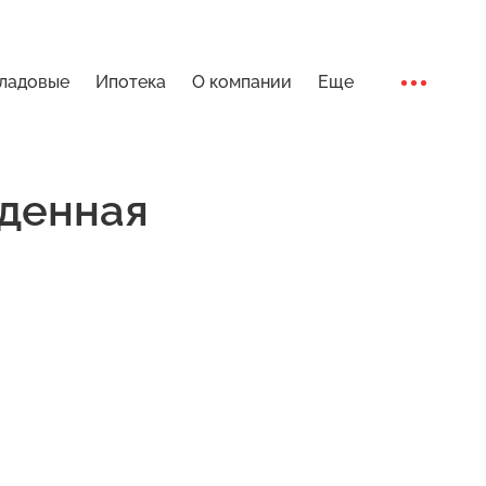
ладовые
Ипотека
О компании
Еще
Ход стро
денная