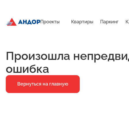
Проекты
Квартиры
Паркинг
К
ЖК «Город Времени», Дом 22, квартира 19 | Андор
Главная
Ошибка 500
Произошла непредви
ошибка
Вернуться на главную