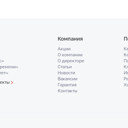
Компания
П
Акции
К
О компании
К
с»
О директоре
П
Времени»
Статьи
К
тет»
Новости
И
Вакансии
Р
екты
Гарантия
Х
Контакты