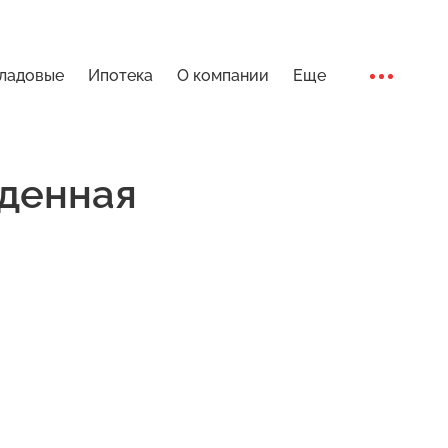
ладовые
Ипотека
О компании
Еще
Ход стро
денная