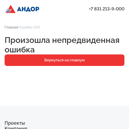
+7 831 213-9-000
ЖК «Город Времени», Дом 20, квартира 75 | Андор
Главная
Ошибка 500
Проекты
Произошла непредвиденная
Квартиры
ошибка
Паркинг
Вернуться на главную
Кладовые
Ипотека
О компании
Ход строительства
Еще
Проекты
Компания
ЖК «Искра»