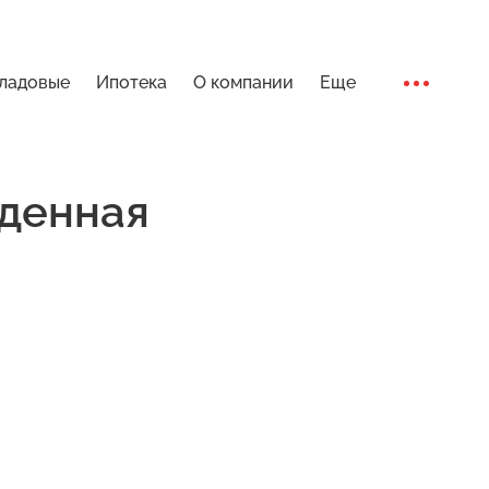
ладовые
Ипотека
О компании
Еще
Ход стро
денная