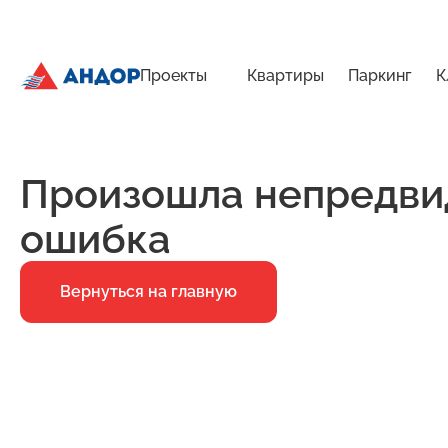
Проекты
Квартиры
Паркинг
К
ЖК «Город Времени», Дом 20, квартира 57 | Андор
Главная
Ошибка 500
Произошла непредви
ошибка
Вернуться на главную