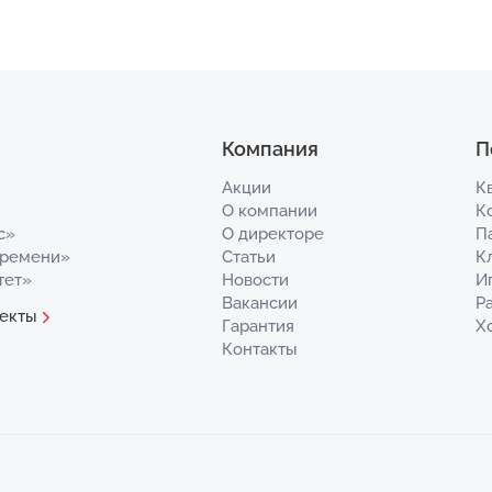
Компания
П
Акции
К
О компании
К
с»
О директоре
П
Времени»
Статьи
К
тет»
Новости
И
Вакансии
Р
екты
Гарантия
Х
Контакты