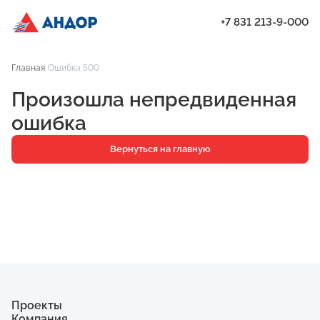
+7 831 213-9-000
ЖК «Город Времени», Дом 17, квартира 68 | Андор
Главная
Ошибка 500
Проекты
Произошла непредвиденная
Квартиры
ошибка
Паркинг
Вернуться на главную
Кладовые
Ипотека
О компании
Ход строительства
Еще
Проекты
Компания
ЖК «Искра»