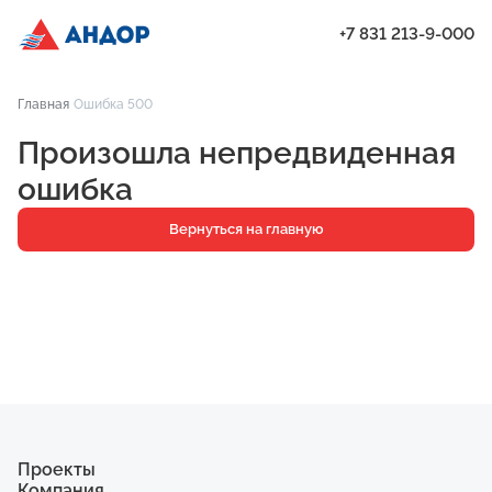
+7 831 213-9-000
ЖК «Город Времени», Дом 17, квартира 253 | Андор
Главная
Ошибка 500
Проекты
Произошла непредвиденная
Квартиры
ошибка
Паркинг
Вернуться на главную
Кладовые
Ипотека
О компании
Ход строительства
Еще
Проекты
Компания
ЖК «Искра»