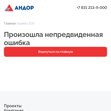
+7 831 213-9-000
ЖК «Город Времени», Дом 17, квартира 238 | Андор
Главная
Ошибка 500
Проекты
Произошла непредвиденная
Квартиры
ошибка
Паркинг
Вернуться на главную
Кладовые
Ипотека
О компании
Ход строительства
Еще
Проекты
Компания
ЖК «Мёд»