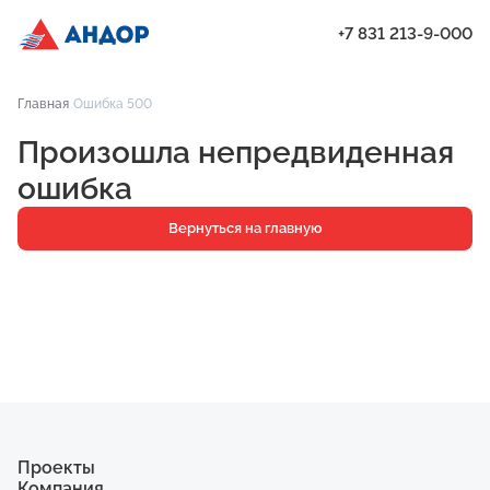
+7 831 213-9-000
ЖК «Город Времени», Дом 17, квартира 233 | Андор
Главная
Ошибка 500
Проекты
Произошла непредвиденная
Квартиры
ошибка
Паркинг
Вернуться на главную
Кладовые
Ипотека
О компании
Ход строительства
Еще
Проекты
Компания
ЖК «Мёд»