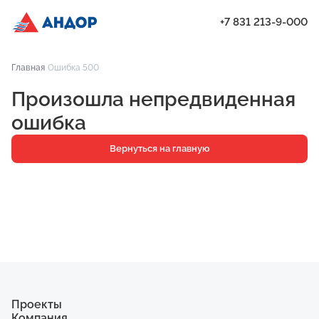
+7 831 213-9-000
ЖК «Город Времени», Дом 17, квартира 192 | Андор
Главная
Ошибка 500
Проекты
Произошла непредвиденная
Квартиры
ошибка
Паркинг
Вернуться на главную
Кладовые
Ипотека
О компании
Ход строительства
Еще
Проекты
Компания
ЖК «Искра»