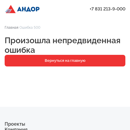
+7 831 213-9-000
ЖК «Город Времени», Дом 17, квартира 182 | Андор
Главная
Ошибка 500
Проекты
Произошла непредвиденная
Квартиры
ошибка
Паркинг
Вернуться на главную
Кладовые
Ипотека
О компании
Ход строительства
Еще
Проекты
Компания
ЖК «Искра»