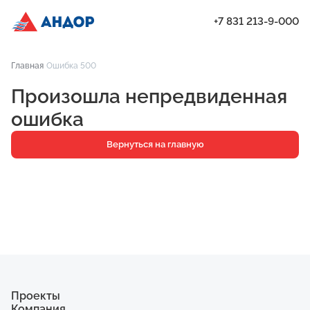
+7 831 213-9-000
ЖК «Город Времени», Дом 17, квартира 170 | Андор
Главная
Ошибка 500
Проекты
Произошла непредвиденная
Квартиры
ошибка
Паркинг
Вернуться на главную
Кладовые
Ипотека
О компании
Ход строительства
Еще
Проекты
Компания
ЖК «Искра»