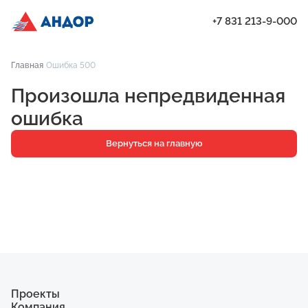
+7 831 213-9-000
ЖК «Город Времени», Дом 17, квартира 12 | Андор
Главная
Ошибка 500
Проекты
Произошла непредвиденная
Квартиры
ошибка
Паркинг
Вернуться на главную
Кладовые
Ипотека
О компании
Ход строительства
Еще
Проекты
Компания
ЖК «Искра»