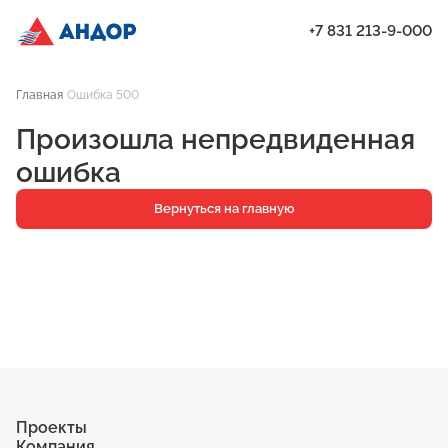
+7 831 213-9-000
ЖК «Город Времени», Дом 14, квартира 99 | Андор
Главная
Ошибка 500
Проекты
Произошла непредвиденная
Квартиры
ошибка
Паркинг
Вернуться на главную
Кладовые
Ипотека
О компании
Ход строительства
Еще
Проекты
Компания
ЖК «Искра»