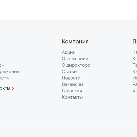
Компания
П
Акции
К
О компании
К
с»
О директоре
П
Времени»
Статьи
К
тет»
Новости
И
Вакансии
Р
екты
Гарантия
Х
Контакты