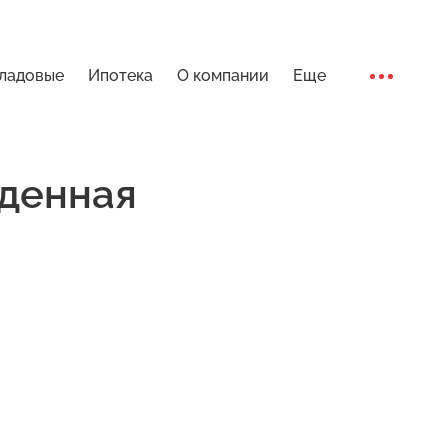
ладовые
Ипотека
О компании
Еще
Ход стро
денная