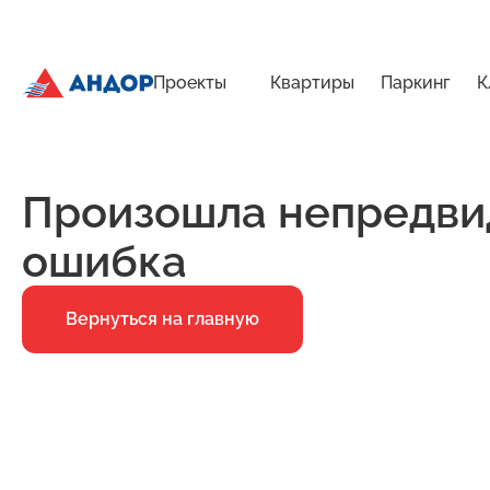
Проекты
Квартиры
Паркинг
К
ЖК «Город Времени», Дом 14, квартира 185 | Андор
Главная
Ошибка 500
Произошла непредви
ошибка
Вернуться на главную