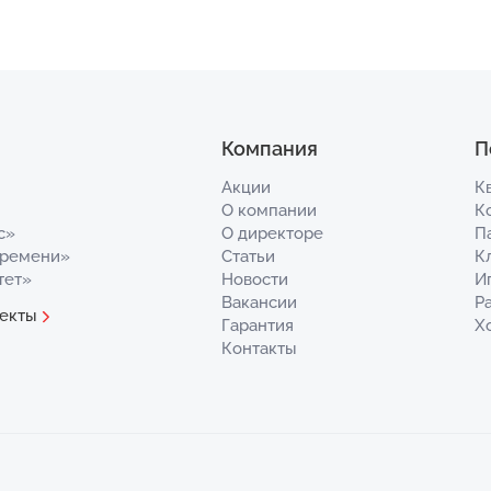
Компания
П
Акции
К
О компании
К
с»
О директоре
П
Времени»
Статьи
К
тет»
Новости
И
Вакансии
Р
екты
Гарантия
Х
Контакты