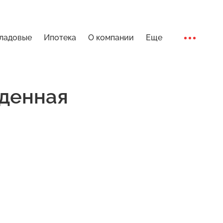
ладовые
Ипотека
О компании
Еще
Ход стро
денная