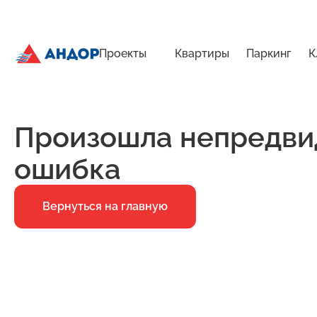
Проекты
Квартиры
Паркинг
К
ЖК «Город Времени», Дом 14, квартира 136 | Андор
Главная
Ошибка 500
Произошла непредви
ошибка
Вернуться на главную