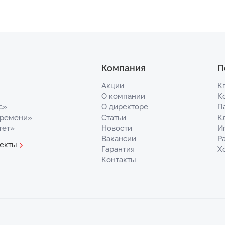
Компания
П
Акции
К
О компании
К
с»
О директоре
П
Времени»
Статьи
К
тет»
Новости
И
Вакансии
Р
екты
Гарантия
Х
Контакты