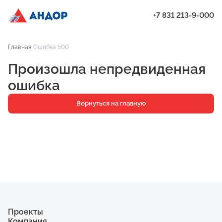
+7 831 213-9-000
ЖК «Город Времени», Дом 14, квартира 115 | Андор
Главная
Ошибка 500
Проекты
Произошла непредвиденная
Квартиры
ошибка
Паркинг
Вернуться на главную
Кладовые
Ипотека
О компании
Ход строительства
Еще
Проекты
Компания
ЖК «Искра»