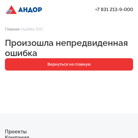
+7 831 213-9-000
ЖК «Город Времени», Дом 14, квартира 109 | Андор
Главная
Ошибка 500
Проекты
Произошла непредвиденная
Квартиры
ошибка
Паркинг
Вернуться на главную
Кладовые
Ипотека
О компании
Ход строительства
Еще
Проекты
Компания
ЖК «Искра»