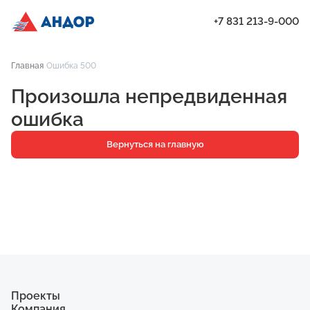
+7 831 213-9-000
Подбор квартиры по параметрам в новостройках Нижнего Новго
Главная
Ошибка 500
Проекты
Произошла непредвиденная
Квартиры
ошибка
Паркинг
Вернуться на главную
Кладовые
Ипотека
О компании
Ход строительства
Еще
Проекты
Компания
ЖК «Искра»