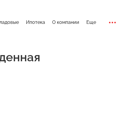
ладовые
Ипотека
О компании
Еще
Ход стро
денная