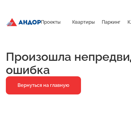
Проекты
Квартиры
Паркинг
К
ЖК «Бугров», Дом 2, квартира 87 | Андор
Главная
Ошибка 500
Произошла непредви
ошибка
Вернуться на главную