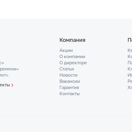
Компания
П
Акции
К
О компании
К
с»
О директоре
П
Времени»
Статьи
К
тет»
Новости
И
Вакансии
Р
екты
Гарантия
Х
Контакты