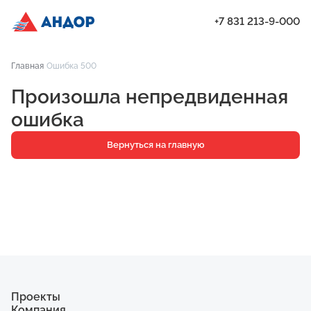
+7 831 213-9-000
ЖК «Бугров», Дом 2, квартира 43 | Андор
Главная
Ошибка 500
Проекты
Произошла непредвиденная
Квартиры
ошибка
Паркинг
Вернуться на главную
Кладовые
Ипотека
О компании
Ход строительства
Еще
Проекты
Компания
ЖК «Искра»