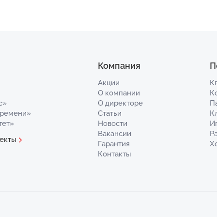
Компания
П
Акции
К
О компании
К
с»
О директоре
П
Времени»
Статьи
К
тет»
Новости
И
Вакансии
Р
екты
Гарантия
Х
Контакты