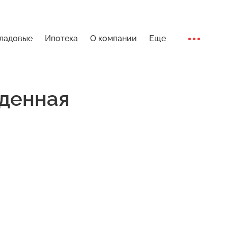
ладовые
Ипотека
О компании
Еще
Ход стро
денная