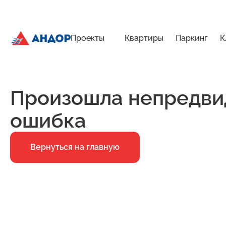
Проекты
Квартиры
Паркинг
К
ЖК «Бугров», Дом 2, квартира 234 | Андор
Главная
Ошибка 500
Произошла непредви
ошибка
Вернуться на главную