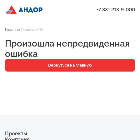
+7 831 213-9-000
ЖК «Бугров», Дом 2, квартира 223 | Андор
Главная
Ошибка 500
Проекты
Произошла непредвиденная
Квартиры
ошибка
Паркинг
Вернуться на главную
Кладовые
Ипотека
О компании
Ход строительства
Еще
Проекты
Компания
ЖК «Мёд»