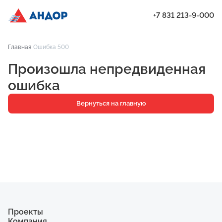
+7 831 213-9-000
ЖК «Бугров», Дом 2, квартира 221 | Андор
Главная
Ошибка 500
Проекты
Произошла непредвиденная
Квартиры
ошибка
Паркинг
Вернуться на главную
Кладовые
Ипотека
О компании
Ход строительства
Еще
Проекты
Компания
ЖК «Искра»