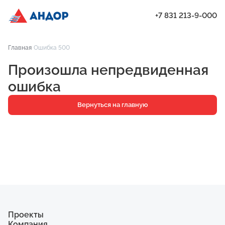
+7 831 213-9-000
ЖК «Бугров», Дом 2, квартира 197 | Андор
Главная
Ошибка 500
Проекты
Произошла непредвиденная
Квартиры
ошибка
Паркинг
Вернуться на главную
Кладовые
Ипотека
О компании
Ход строительства
Еще
Проекты
Компания
ЖК «Искра»