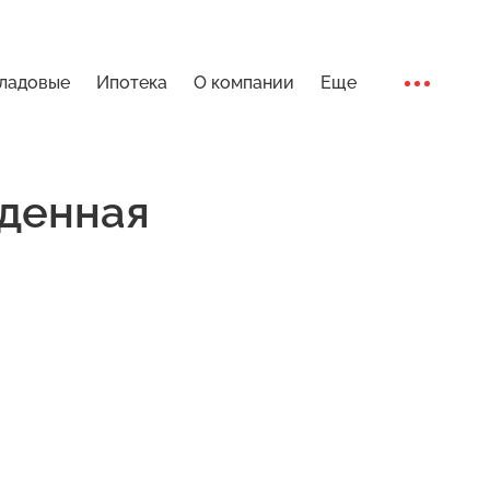
ладовые
Ипотека
О компании
Еще
Ход стро
денная