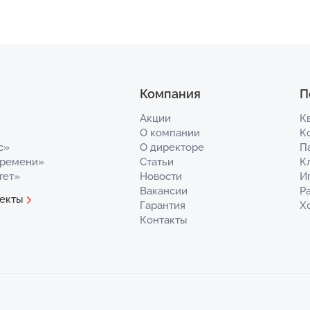
Компания
П
Акции
К
О компании
К
с»
О директоре
П
Времени»
Статьи
К
тет»
Новости
И
Вакансии
Р
екты
Гарантия
Х
Контакты