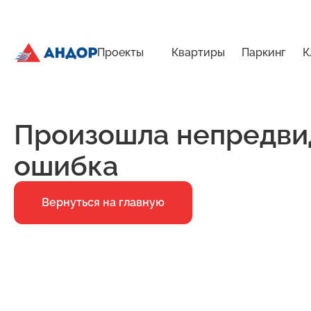
Проекты
Квартиры
Паркинг
К
ЖК «Бугров», Дом 2, квартира 177 | Андор
Главная
Ошибка 500
Произошла непредви
ошибка
Вернуться на главную