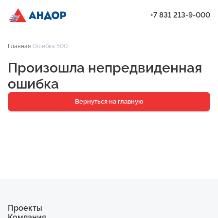
+7 831 213-9-000
ЖК «Бугров», Дом 2, квартира 173 | Андор
Главная
Ошибка 500
Проекты
Произошла непредвиденная
Квартиры
ошибка
Паркинг
Вернуться на главную
Кладовые
Ипотека
О компании
Ход строительства
Еще
Проекты
Компания
ЖК «Искра»