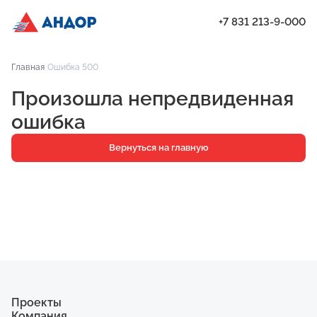
+7 831 213-9-000
ЖК «Бугров», Дом 2, квартира 171 | Андор
Главная
Ошибка 500
Проекты
Произошла непредвиденная
Квартиры
ошибка
Паркинг
Вернуться на главную
Кладовые
Ипотека
О компании
Ход строительства
Еще
Проекты
Компания
ЖК «Искра»