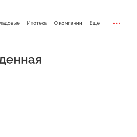
ладовые
Ипотека
О компании
Еще
Ход стро
денная