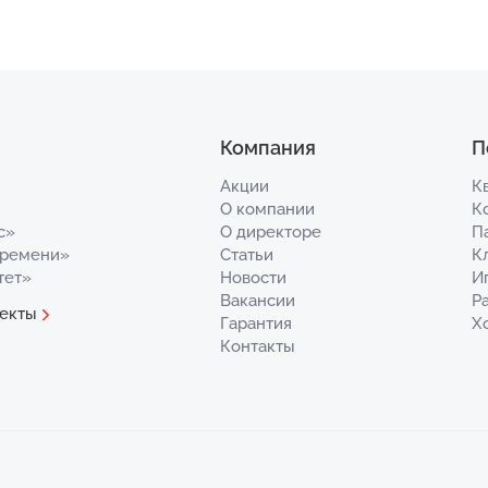
Компания
П
Акции
К
О компании
К
с»
О директоре
П
Времени»
Статьи
К
тет»
Новости
И
Вакансии
Р
екты
Гарантия
Х
Контакты