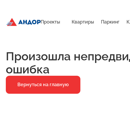
Проекты
Квартиры
Паркинг
К
ЖК «Бугров», Дом 2, квартира 167 | Андор
Главная
Ошибка 500
Произошла непредви
ошибка
Вернуться на главную