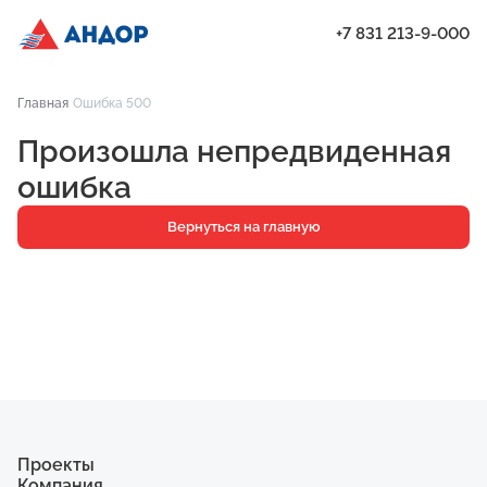
+7 831 213-9-000
ЖК «Бугров», Дом 2, квартира 143 | Андор
Главная
Ошибка 500
Проекты
Произошла непредвиденная
Квартиры
ошибка
Паркинг
Вернуться на главную
Кладовые
Ипотека
О компании
Ход строительства
Еще
Проекты
Компания
ЖК «Искра»