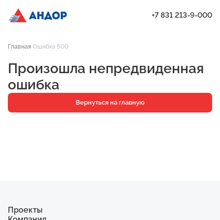
+7 831 213-9-000
ЖК «Бугров», Дом 2, квартира 137 | Андор
Главная
Ошибка 500
Проекты
Произошла непредвиденная
Квартиры
ошибка
Паркинг
Вернуться на главную
Кладовые
Ипотека
О компании
Ход строительства
Еще
Проекты
Компания
ЖК «Искра»